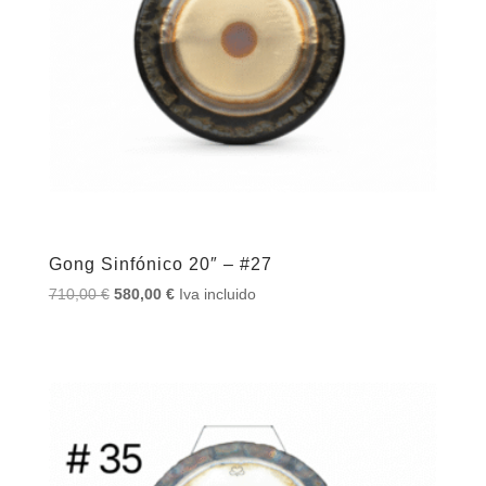
Gong Sinfónico 20″ – #27
El
El
710,00
€
580,00
€
Iva incluido
precio
precio
original
actual
era:
es:
710,00 €.
580,00 €.