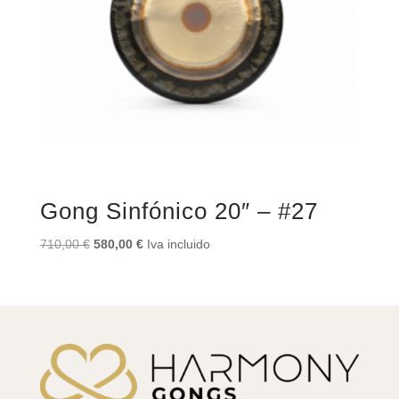
Gong Sinfónico 20″ – #27
El
El
710,00
€
580,00
€
Iva incluido
precio
precio
original
actual
era:
es:
710,00 €.
580,00 €.