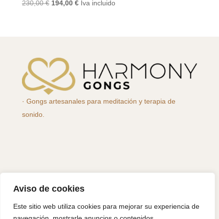
El
El
230,00
€
194,00
€
Iva incluido
precio
precio
original
actual
era:
es:
230,00 €.
194,00 €.
· Gongs artesanales para meditación y terapia de
sonido.
Aviso de cookies
Este sitio web utiliza cookies para mejorar su experiencia de
navegación, mostrarle anuncios o contenidos