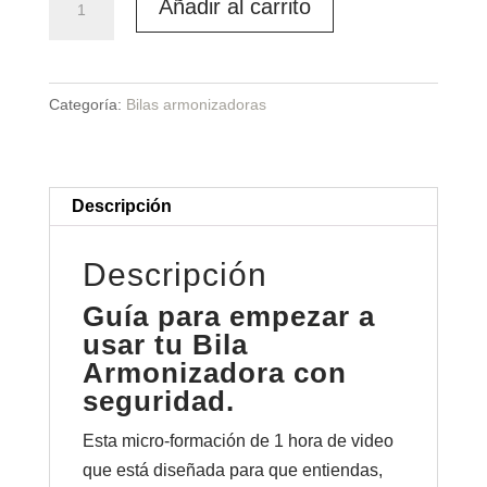
Añadir al carrito
de
Iniciación
a
Categoría:
Bilas armonizadoras
la
Bila
Armonizadora
(Formato
Descripción
Digital
·
Descripción
1
Guía para empezar a
hora)
usar tu Bila
cantidad
Armonizadora con
seguridad.
Esta micro-formación de 1 hora de video
que está diseñada para que entiendas,